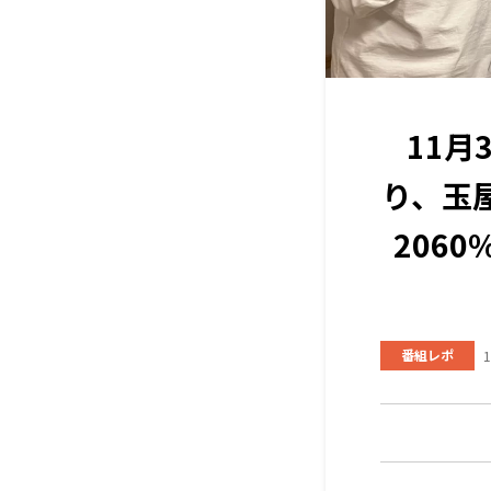
11月
り、玉屋
206
番組レポ
1