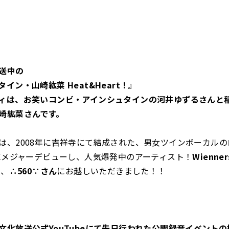
送中の
イン・山崎紘菜 Heat&Heart！』
ィは、お笑いコンビ・アインシュタインの河井ゆずるさんと
崎紘菜さんです。
は、2008年に吉祥寺にて結成された、男女ツインボーカル
年にメジャーデビューし、人気爆発中のアーティスト！
Wienner
と、
∴560∵さん
にお越しいただきました！！
文化放送公式YouTubeにて先日行われた公開録音イベント