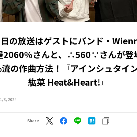
3日の放送はゲストにバンド・Wienn
2060％さんと、∴560∵さんが
0%流の作曲方法！『アインシュタイ
紘菜 Heat&Heart!』
1/3, 2024
Share