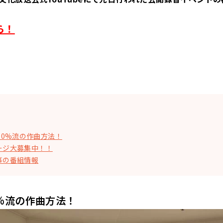
ら！
60%流の作曲方法！
ージ大募集中！！
事の番組情報
0%流の作曲方法！