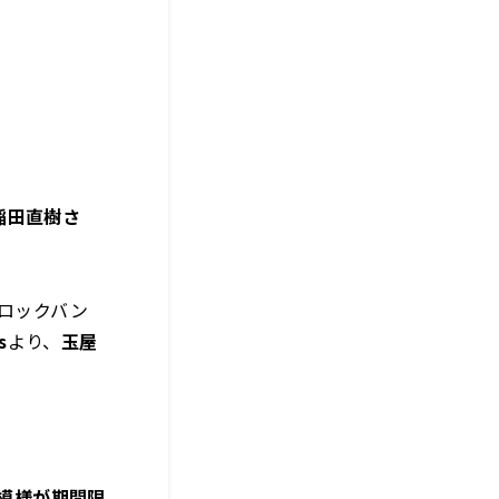
稲田直樹さ
のロックバン
s
より、
玉屋
の模様が期間限