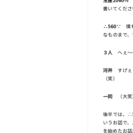
玉屋2060%
書いてくださ
∴560∵
僕も
なものまで、
３人
へぇ〜
河井
すげぇ
（笑）
一同
（大笑
後半では、∴
いうお話で、
を始めたお話