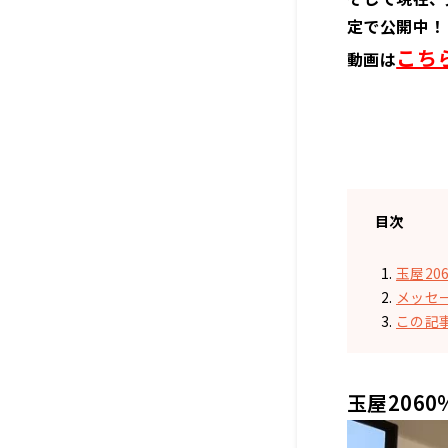
定で公開中！
こち
動画は
目次
玉屋20
メッセ
この記
玉屋206