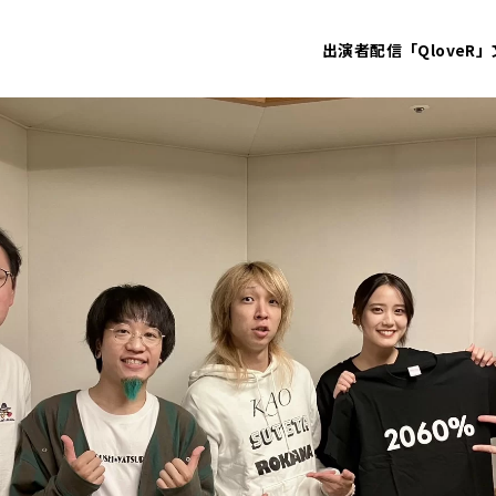
出演者
配信「QloveR」