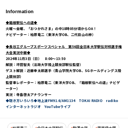
Information
◆箱根駅伝への道◆
火曜～金曜、「おつかれさま」の中18時05分頃からOA！
ナビゲーター：柏原竜二（東洋大学OB、二代目山の神）
◆長谷工グループスポーツスペシャル 第56回全日本大学駅伝対校選手権
大会実況中継◆
2024年11月3日（日） 8:00～13:50
解説：坪田智夫（法政大学陸上競技部駅伝監督）
ゲスト解説：近藤幸太郎選手（青山学院大学OB、SGホールディングス陸
上競技部）
監督車レポーター：柏原竜二（東洋大学OB、『箱根駅伝への道』ナビゲ
ーター）
実況：寺島啓太アナウンサー
◆聴き方いろいろ◆地上波FM91.6/AM1134 TOKAI RADIO radiko
インターネットラジオ YouTubeライブ
柏原竜二
全日本大学駅伝
駒澤大学
篠原倖太朗