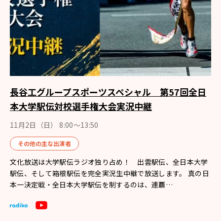
長谷工グループスポーツスペシャル 第57回全日
本大学駅伝対校選手権大会実況中継
11月2日（日） 8:00〜13:50
その他の主な出演者
文化放送は大学駅伝ラジオ独り占め！ 出雲駅伝、全日本大学
駅伝、そして箱根駅伝を完全実況生中継で放送します。 真の日
本一決定戦・全日本大学駅伝を制するのは、連覇…