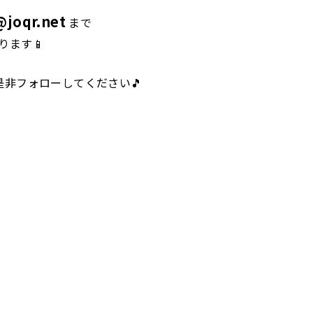
joqr.net
まで
ります📱
是非フォローしてください🎵