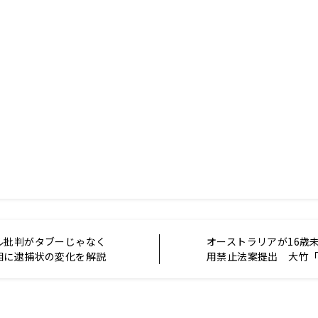
ル批判がタブーじゃなく
オーストラリアが16歳未
相に逮捕状の変化を解説
用禁止法案提出 大竹
するのはどうかという
させるのもどうか。両