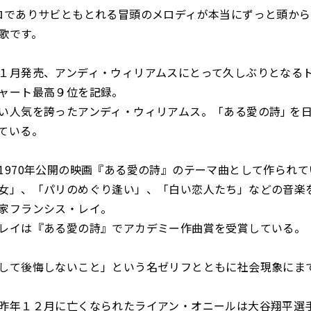
ロでありサビともとれる冒頭のメロディが本当にずっと頭か
歌です。
年１月発売、アンディ・ウィリアムスにとって久しぶりとなる
ャート最高９位を記録。
人気を誇ったアンディ・ウィリアムス。「ある愛の詩｣ を
ている。
は1970年公開の映画『ある愛の詩』のテーマ曲として作られ
女」、「パリのめぐり逢い」、「白い恋人たち」などの音楽
家フランシス・レイ。
レイは『ある愛の詩』でアカデミー作曲賞を受賞している。
決して後悔しないこと」という名ゼリフとともに社会現象にま
昨年１２月に亡くなられたライアン・オニールは大谷翔平選