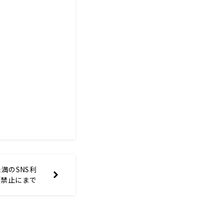
満のSNS利
「禁止にまで
のと、見続け
方ある」