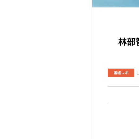
林部
番組レポ
1