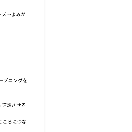
ーズ～よみが
ープニングを
も連想させる
ところにつな