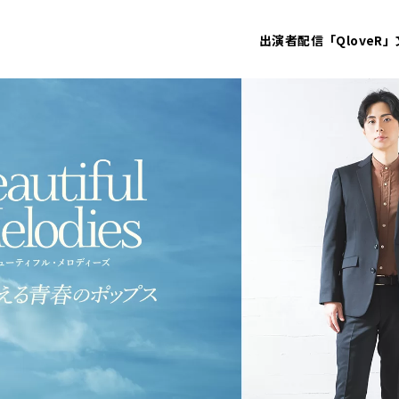
出演者
配信「QloveR」