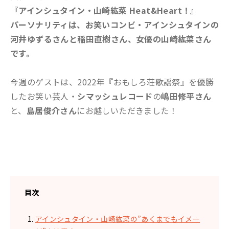
『アインシュタイン・山崎紘菜 Heat&Heart！』
パーソナリティは、お笑いコンビ・アインシュタインの
河井ゆずるさんと稲田直樹さん、女優の山崎紘菜さん
です。
今週のゲストは、
2022
年『おもしろ荘歌謡祭』を優勝
したお笑い芸人・
シマッシュレコード
の
嶋田修平さん
と、
島居俊介さん
にお越しいただきました！
目次
アインシュタイン・山崎紘菜の”あくまでもイメー