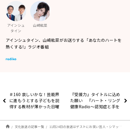
アインシュ
山崎紘菜
タイン
アインシュタイン、山崎紘菜がお送りする「あなたのハートを
熱くする!」ラジオ番組
＃160 哀しいかな！芸能界
『受援力』タイトルに込め
に進もうとする子どもを説
た願い 『ハート・リング
得する教材が薄かった日曜
健康Radio～認知症と手を
地獄
つなごう〜 』
文化放送の記事一覧
11月24日の放送はゲストにお笑い芸人・シマッシュレコードが登場！３人の”あくまでもイメージ”を披露♪『アインシュタイン・山崎紘菜 Heat&Heart!』