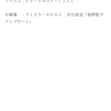
ファクス：０３－５４０３－１１５１
お葉書 ：〒１０５－８００２ 文化放送「長野智子
アップデート」