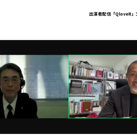
出演者
配信「QloveR」