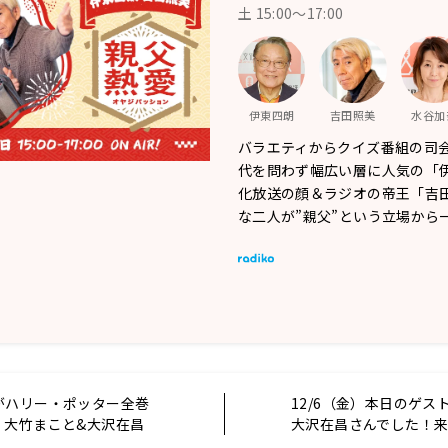
土 15:00～17:00
伊東四朗
吉田照美
水谷加
バラエティからクイズ番組の司
代を問わず幅広い層に人気の「
化放送の顔＆ラジオの帝王「吉
な二人が”親父”という立場から
がハリー・ポッター全巻
12/6（金）本日のゲス
」大竹まこと&大沢在昌
大沢在昌さんでした！
を語る
ャルウィークです！