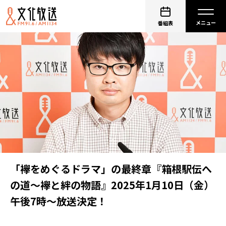
番組表
「襷をめぐるドラマ」の最終章『箱根駅伝へ
の道～襷と絆の物語』2025年1月10日（金）
午後7時～放送決定！