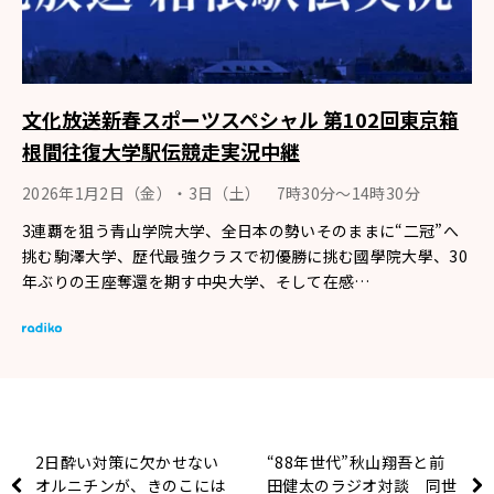
文化放送新春スポーツスペシャル 第102回東京箱
根間往復大学駅伝競走実況中継
2026年1月2日（金）・3日（土） 7時30分～14時30分
3連覇を狙う青山学院大学、全日本の勢いそのままに“二冠”へ
挑む駒澤大学、歴代最強クラスで初優勝に挑む國學院大學、30
年ぶりの王座奪還を期す中央大学、そして在感…
2日酔い対策に欠かせない
“88年世代”秋山翔吾と前
オルニチンが、きのこには
田健太のラジオ対談 同世