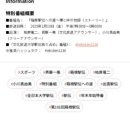
Information
特別番組概要
■番組名： 『箱根駅伝への道～襷と絆の物語（ストーリー）』
■放送日時： 2025年1月10日（金） 午後7時00分～8時00分
■出演： 柏原竜二、斉藤一美（文化放送アナウンサー）、小川真由美
（フリーアナウンサー）
■「文化放送大学駅伝独り占め」番組X：
@ekiden1134
※推奨ハッシュタグ： #ekiden1134
スポーツ
斉藤一美
箱根駅伝
柏原竜二
小川真由美
特別番組
箱根駅伝への道
出雲駅伝
全日本大学駅伝
駅伝
年末年始特番
第101回箱根駅伝