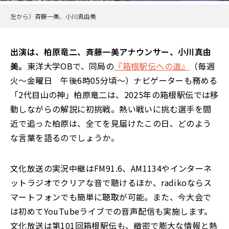
左から）斉藤一美、小川真由美
出演は、柏原竜二、斉藤一美アナウンサー、小川真由
美。
東洋大学OBで、同局の
『箱根駅伝への道』
（毎週
火～金曜日 午後6時05分頃～）ナビゲーターも務める
「2代目山の神」柏原竜二は、2025年の箱根駅伝では移
動しながらの解説に初挑戦。熱い戦いに挑む選手を間
近で追った柏原は、全てを見届けたこの日、どのよう
な言葉を語るのでしょうか。
文化放送の実況中継はFM91.6、AM1134やインターネ
ットラジオでクリアな音で聴けるほか、radikoならス
マートフォンでも簡単に聴取が可能。また、今大会で
は初めてYouTubeライブでの音声配信も実施します。
文化放送は第101回箱根駅伝も、緻密で膨大な情報と熱