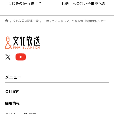
しじみの5～7倍！？
代選手への想いや来季への
闘志を語る！新春特番『秋
山翔吾の打って守ってしゃ
べります』2025年1月3日
文化放送の記事一覧
「襷をめぐるドラマ」の最終章『箱根駅伝への道～襷と絆の物語』2025年1月10日（金）午後7時～放送決定！
（金）午後2時30分～ 放送
メニュー
会社案内
採用情報