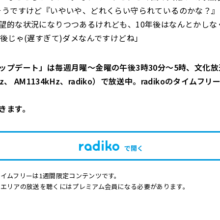
そうですけど『いやいや、どれくらい守られているのかな？』
望的な状況になりつつあるけれども、10年後はなんとかしな
年後じゃ(遅すぎて)ダメなんですけどね」
ップデート」は毎週月曜～金曜の午後3時30分～5時、文化放
Hz、 AM1134kHz、radiko）で放送中。radikoのタイムフ
きます。
で開く
イムフリーは1週間限定コンテンツです。
他エリアの放送を聴くにはプレミアム会員になる必要があります。