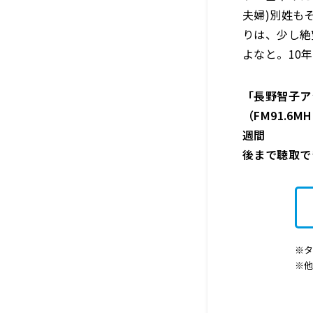
夫婦)別姓も
りは、少し絶
よなと。10
「長野智子ア
（FM91.6M
週間
後まで聴取で
※タ
※