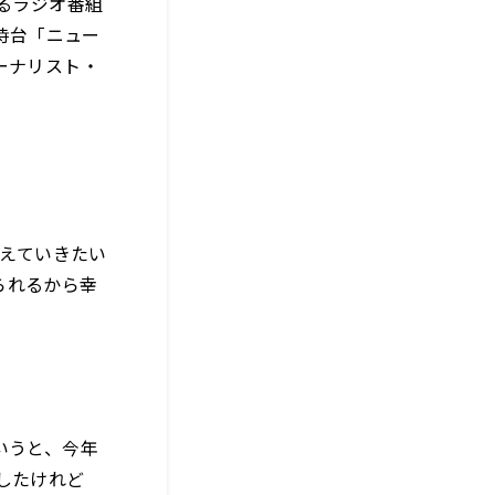
るラジオ番組
時台「ニュー
ーナリスト・
考えていきたい
られるから幸
いうと、今年
したけれど