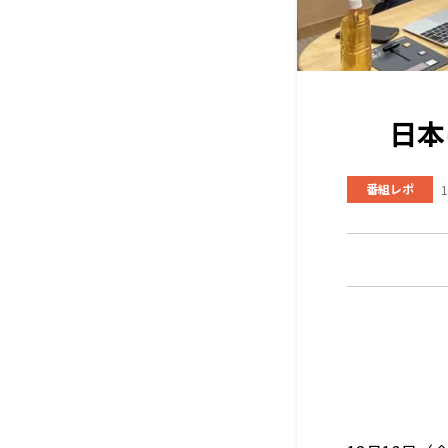
日本
番組レポ
1