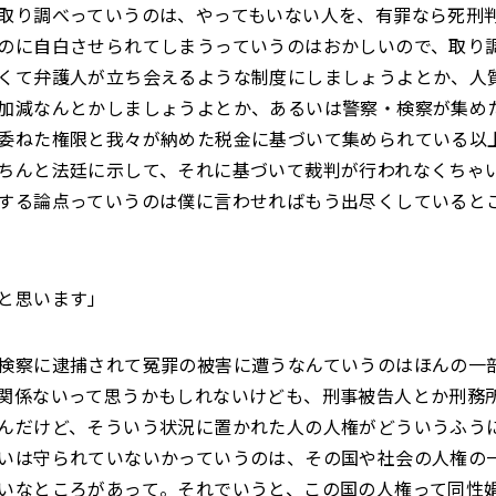
取り調べっていうのは、やってもいない人を、有罪なら死刑
のに自白させられてしまうっていうのはおかしいので、取り
くて弁護人が立ち会えるような制度にしましょうよとか、人
加減なんとかしましょうよとか、あるいは警察・検察が集め
委ねた権限と我々が納めた税金に基づいて集められている以
ちんと法廷に示して、それに基づいて裁判が行われなくちゃ
する論点っていうのは僕に言わせればもう出尽くしていると
と思います」
検察に逮捕されて冤罪の被害に遭うなんていうのはほんの一
関係ないって思うかもしれないけども、刑事被告人とか刑務
んだけど、そういう状況に置かれた人の人権がどういうふう
いは守られていないかっていうのは、その国や社会の人権の
いなところがあって。それでいうと、この国の人権って同性婚