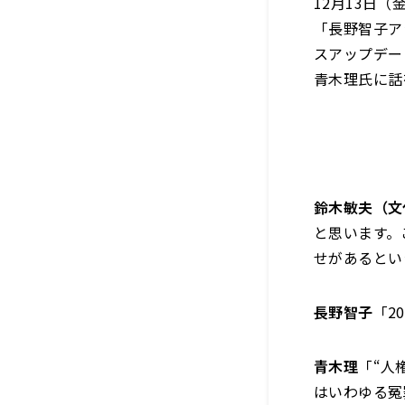
12月13日
「長野智子ア
スアップデー
青木理氏に話
鈴木敏夫（文
と思います。
せがあるとい
長野智子
「2
青木理
「“人
はいわゆる冤