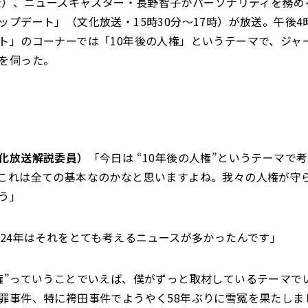
（金）、ニュースキャスター・長野智子がパーソナリティを務め
ップデート」（文化放送・15時30分～17時）が放送。午後4
ト」のコーナーでは「10年後の人権」というテーマで、ジャ
を伺った。
化放送解説委員）
「今日は “10年後の人権”というテーマで
これは全ての基本なのかなと思いますよね。我々の人権が守
う」
024年はそれをとても考えるニュースが多かったんです」
権”っていうことでいえば、僕がずっと取材しているテーマで
罪事件、特に袴田事件でようやく58年ぶりに雪冤を果たしま