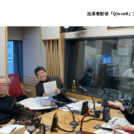
出演者
配信「QloveR」