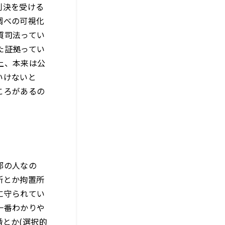
判決を受ける
調べの可視化
質司法ってい
た証拠ってい
上、本来は公
いけないと
ころがあるの
部の人なの
所とか拘置所
に守られてい
一番わかりや
とか(選択的