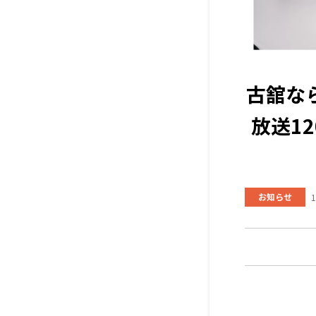
古舘な
放送1
お知らせ
1