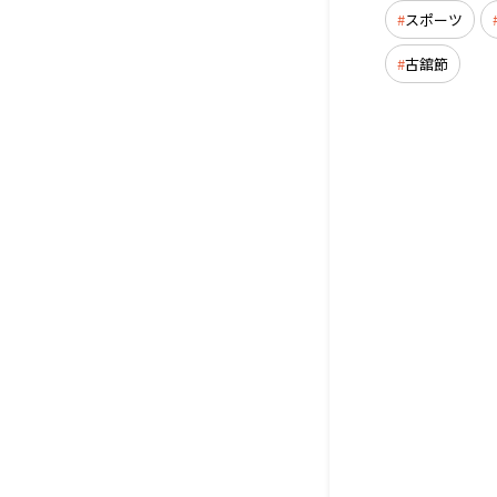
スポーツ
古舘節