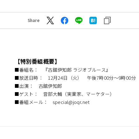
Share
【特別番組概要】
■番組名： 『古舘伊知郎 ラジオブルース』
■放送日時： 12月24日（火） 午後7時00分～9時00
■出演： 古舘伊知郎
■ゲスト： 音部大輔（実業家、マーケター）
■番組メール： special@joqr.net