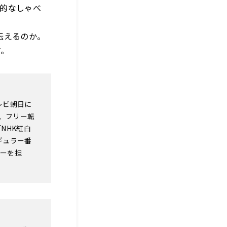
倒的なしゃべ
伝えるのか。
す。
テレビ朝日に
、フリー転
NHK紅白
ギュラー番
ターを担