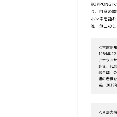
ROPPON
り、自身の葬
ホンネを語れ
唯一無二のし
＜古舘伊知
1954年
アナウン
身後、F1
歌合戦」の
組の看板を
当。201
＜音部大