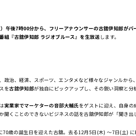
（火）午後7時00分から、フリーアナウンサーの古舘伊知郎がパ
番組『古舘伊知郎 ラジオブルース』を生放送
します。
、政治、経済、スポーツ、エンタメなど様々なジャンルから、2
スを
古舘伊知郎
が独自にピックアップし、その鋭い洞察と分
は
実業家でマーケターの音部大輔氏
をゲストに迎え、自身の
か聞くことのできないビジネスの話を古舘伊知郎が「聞き出
70歳の誕生日を迎えた古舘。去る12月5日(木) ～7日(土) にEX