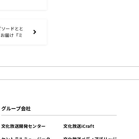
ピソードとと
をお届け『ミ
80’s
長野智子、向
1月3日（金）
グループ会社
文化放送開発センター
文化放送iCraft
セントラルミュージック
文化放送メディアブリッジ