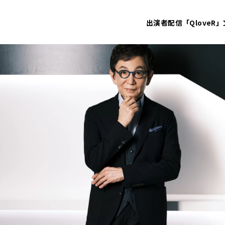
出演者
配信「QloveR」