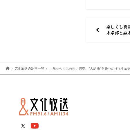
楽しくも真
永卓郎と森
2025年1
ら
文化放送の記事一覧
古舘ならではの鋭い洞察、“古舘節”を繰り広げる生放送12