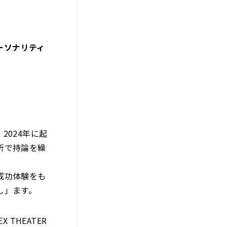
ーソナリティ
024年に起
析で持論を繰
成功体験をも
し」ます。
 THEATER