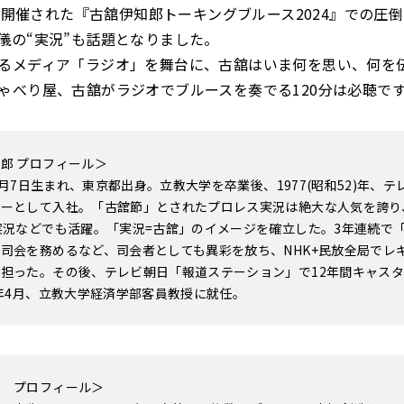
GIで開催された『古舘伊知郎トーキングブルース2024』での圧
儀の“実況”も話題となりました。
るメディア「ラジオ」を舞台に、古舘はいま何を思い、何を
ゃべり屋、古舘がラジオでブルースを奏でる120分は必聴で
郎 プロフィール＞
 12月7日生まれ、東京都出身。立教大学を卒業後、1977(昭和52)年、
サーとして入社。「古舘節」とされたプロレス実況は絶大な人気を誇り
実況などでも活躍。「実況=古舘」のイメージを確立した。3年連続で「
司会を務めるなど、司会者としても異彩を放ち、NHK+民放全局でレ
担った。その後、テレビ朝日「報道ステーション」で12年間キャス
9年4月、立教大学経済学部客員教授に就任。
輔 プロフィール＞