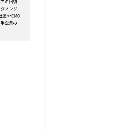
ェアの回復
、ダノンジ
長やCMO
大手企業の