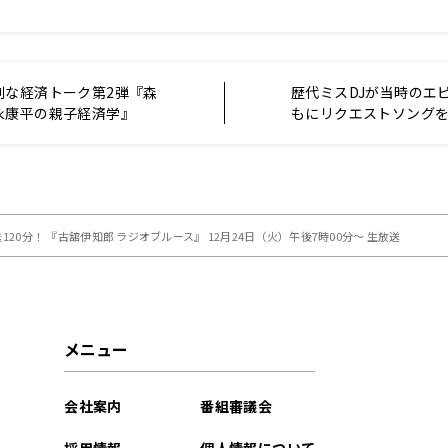
剣な経済トーク第2弾『森
歴代ミスDJが当時のエ
永康平の親子経済学』
もにリクエストソング
月2日（木）午後3時30分か
スDJリクエストパレード 
GARDEN』千倉真理、
井亜紀が出演 2025年
午後3時30分から
0分！ 『古舘伊知郎 ラジオブルース』 12月24日（火）午後7時00分～ 生放送
メニュー
会社案内
番組審議会
採用情報
個人情報について