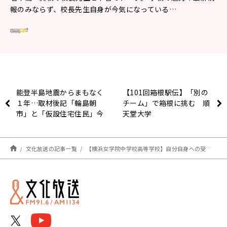
報のみならず、校長先生自身が今気になっている…
能登半島地震からまもなく
【101回箱根駅伝】「別の
１年…取材後記「輪島朝
チーム」で箱根に挑む 順
市」と「仮設住宅住民」今
天堂大学
後の見通しは？
文化放送の記事一覧
【横浜女学院中学校高等学校】自分自身への受容力と「心の中のGPS」 平間 宏一 校長先生