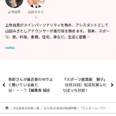
上地由真
山田みきと
し
上地由真がメインパーソナリティを務め、アシスタントとして
山田みきとしアナウンサーが進行役を務めます。 音楽、スポー
ツ、旅、料理、書籍、住宅、車など、生活に密着…
吾郎さんが最近車の中でよ
『スポーツ居酒屋 獅子』
く聴いている曲と
（6月16日）松沼兄弟ふた
は・・・？【編集長 稲垣
りぼっち対談！
吾郎】文化放送
文化放送の記事一覧
6/7(月)の放送は映画特集！「ワンダーユーマン」映画評論陣の今月のオススメは！？