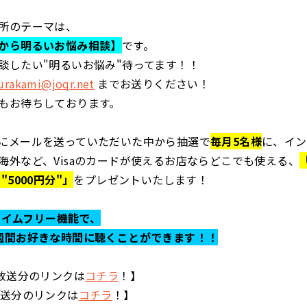
所のテーマは、
から明るいお悩み相談】
です。
談したい"明るいお悩み"待ってます！！
rakami@joqr.net
までお送りください！
もお待ちしております。
にメールを送っていただいた中から抽選で
毎月5名様
に、イン
海外など、Visaのカードが使えるお店ならどこでも使える、
"5000円分"」
をプレゼントいたします！
らタイムフリー機能で、
週間お好きな時間に聴くことができます！！
の放送分のリンクは
コチラ
！】
放送分のリンクは
コチラ
！】