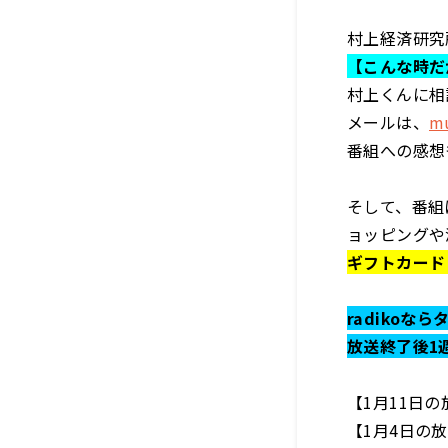
村上経済研究
【こんな時だ
村上くんに相
メールは、
mu
番組への感想
そして、番組
ョッピングや
ギフトカード 
radikoな
放送終了後1
【1月11日
【1月4日の