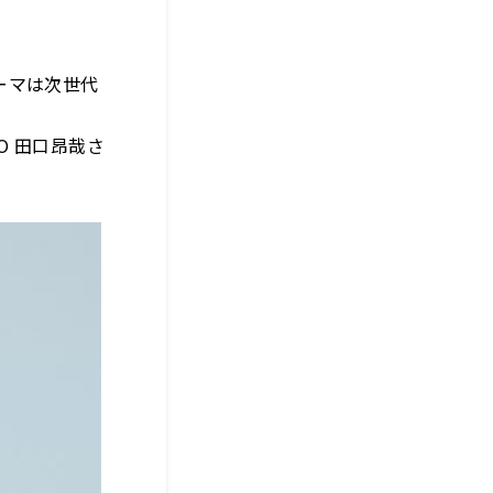
ーマは次世代
EO 田口昂哉さ