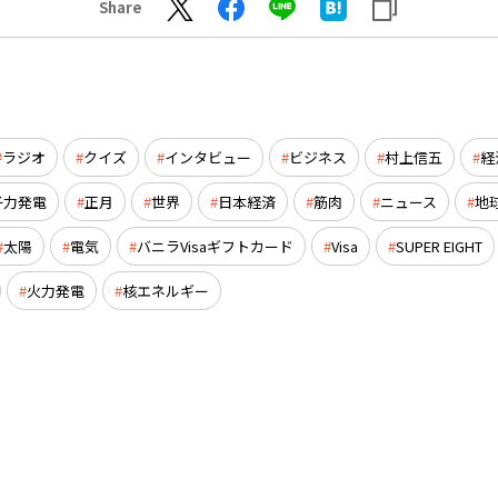
Share
ラジオ
クイズ
インタビュー
ビジネス
村上信五
経
子力発電
正月
世界
日本経済
筋肉
ニュース
地
太陽
電気
バニラVisaギフトカード
Visa
SUPER EIGHT
火力発電
核エネルギー