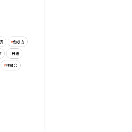
済
働き方
球
日経
核融合