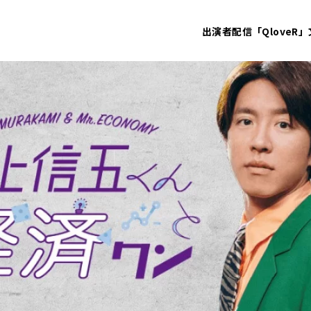
出演者
配信「QloveR」