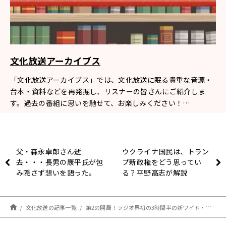
文化放送アーカイブス
「文化放送アーカイブス」では、文化放送に眠る貴重な音源・
台本・資料などを再発掘し、リスナーの皆さんにご紹介しま
す。過去の番組に思いを馳せて、お楽しみください！…
父・森永卓郎さん逝
ウクライナ国民は、トラン
去・・・長男の康平氏が包
プ新政権をどう思ってい
み隠さず想いを語った。
る？平野高志が解説
文化放送の記事一覧
第2の開局！ラジオ界初の3時間半の新ワイド・プレ番組！【アーカイブの森 探訪記#29】