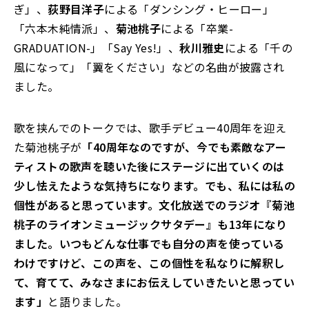
ぎ」、
荻野目洋子
による「ダンシング・ヒーロー」
「六本木純情派」、
菊池桃子
による「卒業-
GRADUATION-」「Say Yes!」、
秋川雅史
による「千の
風になって」「翼をください」などの名曲が披露され
ました。
歌を挟んでのトークでは、歌手デビュー40周年を迎え
た菊池桃子が
「40周年なのですが、今でも素敵なアー
ティストの歌声を聴いた後にステージに出ていくのは
少し怯えたような気持ちになります。でも、私には私の
個性があると思っています。文化放送でのラジオ『菊池
桃子のライオンミュージックサタデー』も13年になり
ました。いつもどんな仕事でも自分の声を使っている
わけですけど、この声を、この個性を私なりに解釈し
て、育てて、みなさまにお伝えしていきたいと思ってい
ます」
と語りました。