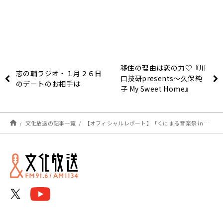
移住の理由は恋の力♡『川
志の輔ラジオ・１月２６日
口技研presents～久保純
のデートのお相手は
子 My Sweet Home』
文化放送の記事一覧
【オフィシャルレポート】「くにまる音楽祭 in 江戸川」 天童よしみ、荻野目洋子、菊池桃子、秋川雅史が名曲を披露 荻野目＆菊池の同期・同い年トークも実現