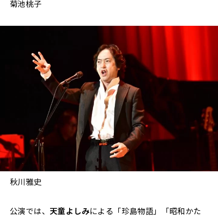
菊池桃子
秋川雅史
公演では、
天童よしみ
による「珍島物語」「昭和かた