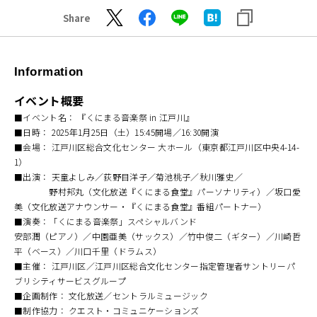
Share
Information
イベント概要
■イベント名： 『くにまる音楽祭 in 江戸川』
■日時： 2025年1月25日（土）15:45開場／16:30開演
■会場： 江戸川区総合文化センター 大ホール（東京都江戸川区中央4-14-
1）
■出演： 天童よしみ／荻野目洋子／菊池桃子／秋川雅史／
野村邦丸（文化放送『くにまる食堂』パーソナリティ）／坂口愛
美（文化放送アナウンサー・『くにまる食堂』番組パートナー）
■演奏：「くにまる音楽祭」スペシャルバンド
安部潤（ピアノ）／中園亜美（サックス）／竹中俊二（ギター）／川崎哲
平（ベース）／川口千里（ドラムス）
■主催： 江戸川区／江戸川区総合文化センター指定管理者サントリーパ
ブリシティサービスグループ
■企画制作： 文化放送／セントラルミュージック
■制作協力： クエスト・コミュニケーションズ