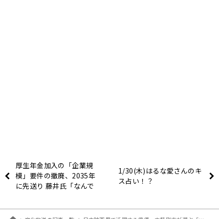
厚生年金加入の「企業規
1/30(木)はるな愛さんのキ
模」要件の撤廃、2035年
ス占い！？
に先送り 藤井氏「なんで
撤廃しようとしているん
だ？という話ですよね」