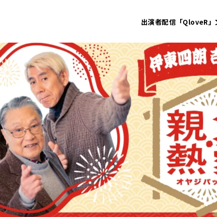
出演者
配信「QloveR」