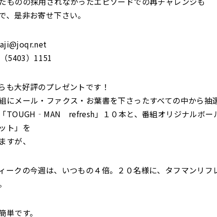
たものの採用されなかったエピソードでの再チャレンジも
で、是非お寄せ下さい。
ji@joqr.net
5403）1151
らも大好評のプレゼントです！
組にメール・ファクス・お葉書を下さったすべての中から抽
TOUGH‐MAN refresh」１０本と、番組オリジナルボ
ット」を
ますが、
ィークの今週は、いつもの４倍。２０名様に、タフマンリフ
。
簡単です。