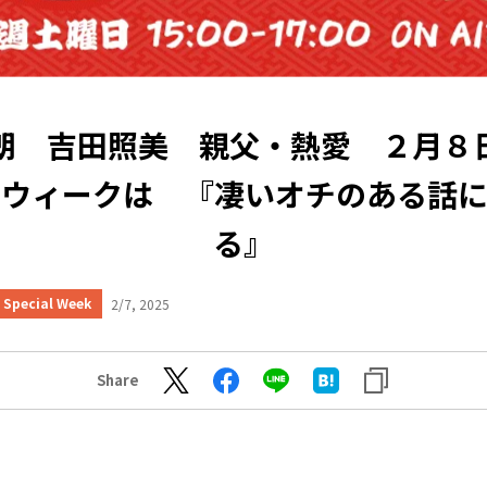
朗 吉田照美 親父・熱愛 ２月８
ルウィークは 『凄いオチのある話に
る』
Special Week
2/7, 2025
Share