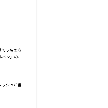
選で５名の方
ールペン」の、
レッシュが当