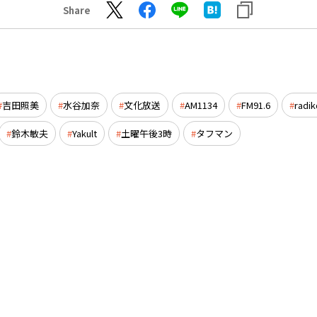
Share
吉田照美
水谷加奈
文化放送
AM1134
FM91.6
radik
鈴木敏夫
Yakult
土曜午後3時
タフマン