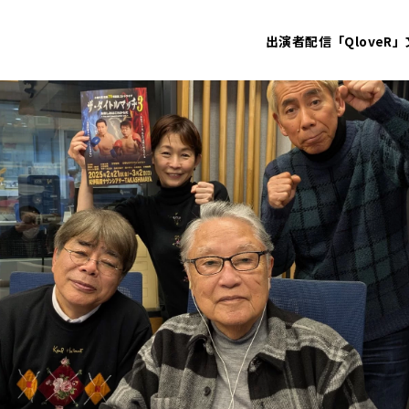
出演者
配信「QloveR」