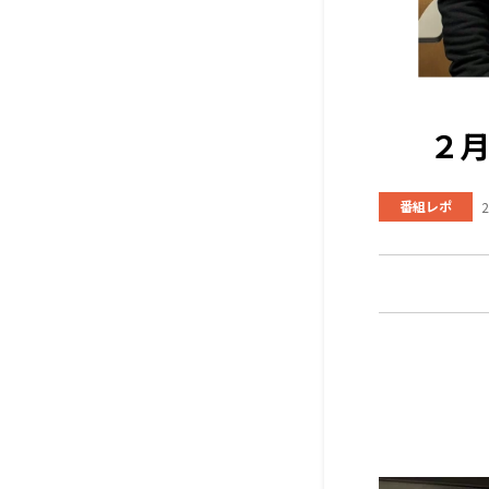
２
番組レポ
2