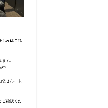
楽しみはこれ
れます。
売中。
由依さん、未
でご確認くだ