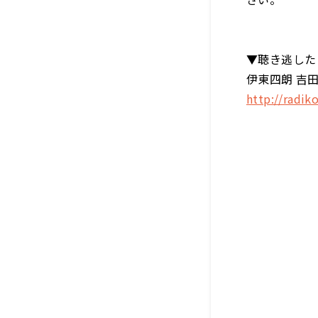
▼聴き逃した
伊東四朗 吉田照
http://radi