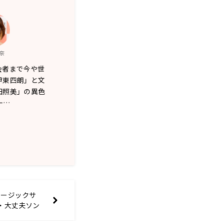
奈
会者まで今や世
伊東四朗」と文
田照美」の異色
一…
ュージックサ
・大丈夫ソン
！