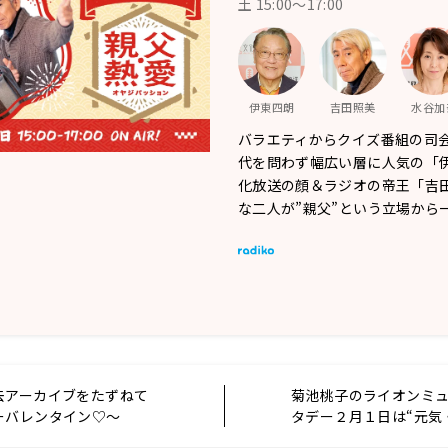
土 15:00～17:00
伊東四朗
吉田照美
水谷加
バラエティからクイズ番組の司
代を問わず幅広い層に人気の「
化放送の顔＆ラジオの帝王「吉
な二人が”親父”という立場から
去アーカイブをたずねて
菊池桃子のライオンミ
ーバレンタイン♡～
タデー２月１日は“元気
グ コレクション”でした