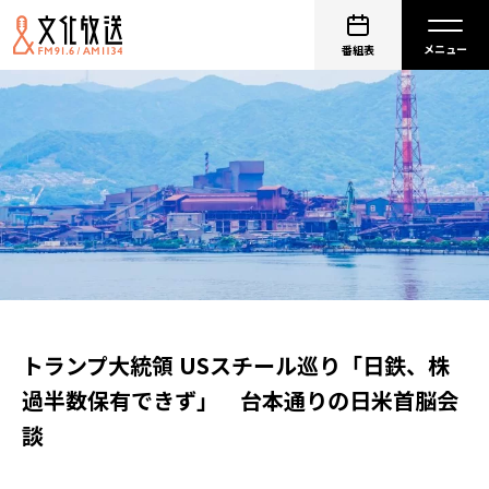
番組表
トランプ大統領 USスチール巡り「日鉄、株
過半数保有できず」 台本通りの日米首脳会
談