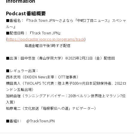
Information
Podcast番組概要
■番組名：『Track Town JPN～さよなら「中町2丁目ニュース」スペシャ
ル～』
■配信日時：『Track Town JPN』
(
https://podcastqr.joqr.co.jp/programs/track
)
毎週金曜日午後5時すぎ配信
■出演：田中悠登（青山学院大学）※2025年2月21日（金）配信回
■レギュラー出演：
西本武司（EKIDEN News主宰：OTT理事長）
横田真人（TWOLAPS TC代表：陸上男子800ｍ元日本記録保持者、2012ロ
ンドン五輪出場）
加納由理（ランニングアドバイザー：2009ベルリン世界陸上マラソン7位
入賞）
柏原竜二（文化放送「箱根駅伝への道」ナビゲーター）
■番組X： @TrackTownJPN