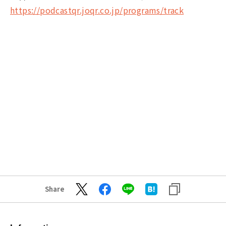
https://podcastqr.joqr.co.jp/programs/track
Share