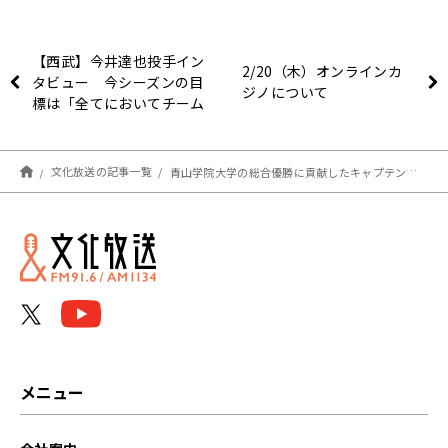
【西武】今井達也投手イン
2/20（木）オンラインカ
タビュー 今シーズンの目
ジノについて
標は「全てにおいてチーム
で一番」
文化放送の記事一覧
青山学院大学の総合優勝に貢献したキャプテン田中悠登 “パーソナリティ”デビュー『Track Town JPN～さよなら「中町2丁目ニュース」スペシャル～』2/21（金）ポッドキャスト配信
メニュー