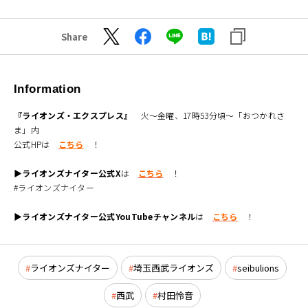
Share
Information
『ライオンズ・エクスプレス』
火～金曜、17時53分頃～「おつかれさ
ま」内
公式HPは
こちら
！
▶ライオンズナイター公式X
は
こちら
！
#ライオンズナイター
▶ライオンズナイター公式YouTubeチャンネル
は
こちら
！
ライオンズナイター
埼玉西武ライオンズ
seibulions
西武
村田怜音