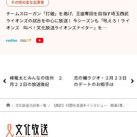
その他の主な出演者
チームスローガン「打破」を掲げ、王座奪回を目指す埼玉西武
ライオンズの試合を中心に放送！ 今シーズンも「吼えろ！ライ
オンズ 叫べ！文化放送ライオンズナイター」を…
峰竜太とみんなの信州 ２
志の輔ラジオ・２月２３日
月２２日の放送後記
のデートのお相手は
文化放送の記事一覧
【西武】村田怜音選手インタビュー 開幕1軍、レギュラー奪取への想いを語る