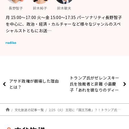
長野智子
鈴木純子
鈴木敏夫
月 15:00～17:00 火～金 15:00～17:35 パーソナリティ長野智子
を中心に、政治・経済・カルチャーなど様々なジャンルのスペ
シャルストともにお送…
トランプ氏がゼレンスキー
アサド政権が崩壊した理由
氏を独裁者と非難 小島慶
とは？
子「あれを彼なりのディー
ルだからと様子見してはい
けない」
文化放送の記事一覧
2/25（火）王冠に「国王万歳」？！トランプ氏は何を目指しているのか？？