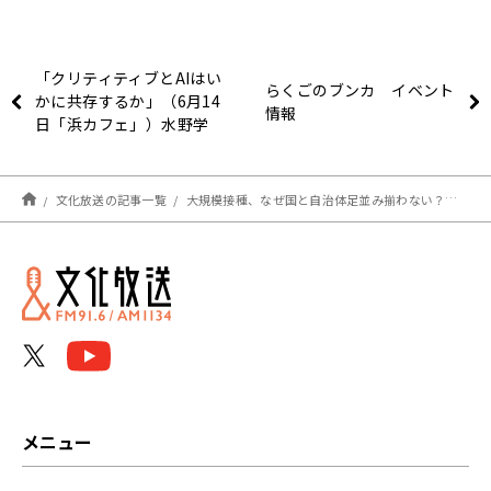
「クリティティブとAIはい
らくごのブンカ イベント
かに共存するか」（6月14
情報
日「浜カフェ」）水野学
（クリエィティブディレク
ター）石山洸（エクサウィ
ザーズ社長）
文化放送の記事一覧
大規模接種、なぜ国と自治体足並み揃わない？大谷昭宏氏が聞いた吉村知事の言い分～6月21日「くにまるジャパン極」
メニュー