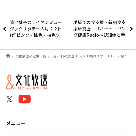
菊池桃子のライオンミュー
地域での食支援・新宿食支
ジックサタデー３月２２日
援研究会 『ハート・リン
は“ピンク・桃色・桜色ソ
グ健康Radio～認知症と手
ングコレクション”でし
をつなごう〜 』
た！
文化放送の記事一覧
3月23日の放送は3人でお届け！ボートレース場で邪気払い！『アインシュタイン・山崎紘菜 Heat&Heart!』
メニュー