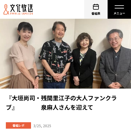
番組表
『大垣尚司・残間里江子の大人ファンクラ
ブ』 泉麻人さんを迎えて
3/25, 2025
番組レポ