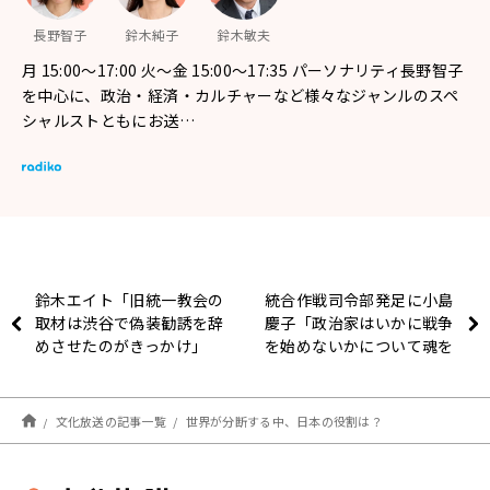
長野智子
鈴木純子
鈴木敏夫
月 15:00～17:00 火～金 15:00～17:35 パーソナリティ長野智子
を中心に、政治・経済・カルチャーなど様々なジャンルのスペ
シャルストともにお送…
鈴木エイト「旧統一教会の
統合作戦司令部発足に小島
取材は渋谷で偽装勧誘を辞
慶子「政治家はいかに戦争
めさせたのがきっかけ」
を始めないかについて魂を
砕いてあたって欲しい」
文化放送の記事一覧
世界が分断する中、日本の役割は？