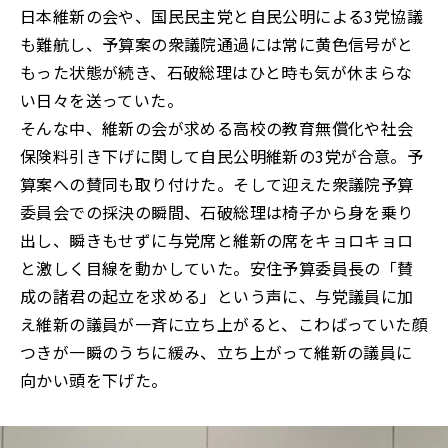
日本維新の会や、国民民主党と自民公明による3党協議
も難航し、予算案の衆議院通過には常に黄色信号がと
もった状態が続き、石破総理はひと時も気が休まらな
い日々を送っていた。
そんな中、維新の会が求める高校の教育無償化や社会
保険料引き下げに関して自民公明維新の3党が合意。予
算案への賛同も取り付けた。そして迎えた衆議院予算
委員会での採決の瞬間、石破総理は椅子から身を乗り
出し、瞬きもせずに与党席と維新の席をキョロキョロ
と激しく目線を動かしていた。安住予算委員長の「賛
成の諸君の起立を求める」という声に、与党議員に加
え維新の議員が一斉に立ち上がると、こわばっていた顔
つきが一瞬のうちに緩み、立ち上がって維新の議員に
向かい頭を下げた。