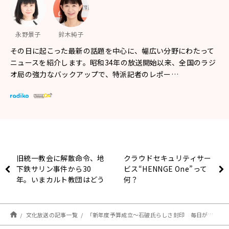
永野景子
鈴木純子
その日に起こった最新の話題を中心に、幅広い分野にわたって
ニュースを紹介します。昭和34年の放送開始以来、全国のラジ
オ局の強力なバックアップで、特派記者のレポー…
旧統一教会に解散命令、地
クラウドセキュリティサー
下鉄サリン事件から30
ビス“HENNGE One”って
年。いまカルト教団はどう
何？
なっている？
文化放送の記事一覧
「新年度予算成立～石破氏らしさ封印 毎日ががけっぷちの楽しくない予算審議～」