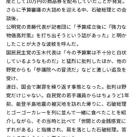
産として10万円の商品券を配布していたことが発覚。
さらに予算審議の大詰めを迎える中、石破総理との会
談後、
公明党の斎藤代表が記者団に「予算成立後に『強力な
物価高対策』を打ち出そうという話があった」と明か
したことが大きな波紋を呼んだ。
国民民主党の玉木代表は「今の予算案は不十分と白状
しているようなものだ」と猛烈に批判したほか、他の
野党からも「参議院への冒涜だ」などと激しい追及を
受け、
連日、国会で謝罪を繰り返す事態となった。批判は野
党だけじゃない。自民党の若手議員からはちょうど1年
前、能登半島地震の被災地を訪れた帰りに、石破総理
とゴーゴーカレーを列に並んで一緒に食べたことを紹
介しながら、その当時と比べて「世間との金銭感覚に
ずれがある」と指摘され、肩を落とした石破総理。答