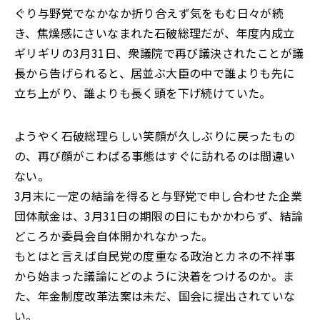
ぐり与野党でなかなか折り合えず気をもむ日々が続
き、焦燥感にさいなまれた石破総理だが、年度内成立
ギリギリの3月31日、衆議院で再び議決されたことが議
長から告げられると、居並ぶ大臣の中で誰よりも先に
立ち上がり、誰よりも長く頭を下げ続けていた。
ようやく石破総理らしい笑顔が久しぶりに戻ったもの
の、再び顔がこわばる事態はすぐに訪れるのは間違い
ない。
3月末に一定の結論を得ると与野党で申し合わせた企業
団体献金は、3月31日の期限の日にもかかわらず、結論
どころか委員会自体開かれなかった。
もとはと言えば自民党の度重なる政治とカネの不祥事
から始まった議論にどのように決着をつけるのか。ま
た、年金制度改革法案は未だ、国会に提出されていな
い。