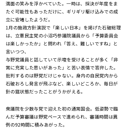
満面の笑みを浮かべていた。一時は、採決が年度をま
たぐ可能性もあっただけに、ギリギリ駆け込みでの成
立に安堵したようだ。
1月の施政方針演説で「楽しい日本」を掲げた石破総理
は、立憲民主党の小沼巧参議院議員から「予算委員会
は楽しかったか」と問われ「答え、難しいですね」と
言いつつ、
与野党議員と話していて示唆を受けることが多く「非
常に充実した思いがあった」と苦い表情で答弁した。
批判するのは野党だけじゃない。身内の自民党内から
石破おろし発言が飛ぶなど、楽しいどころか、毎日が
針の筵状態だったことがうかがえる。
衆議院を少数与党で迎えた初の通常国会。低姿勢で臨
んだ予算審議は野党ペースで進められ、審議時間は異
例の92時間に積みあがった。