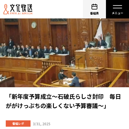
番組表
「新年度予算成立～石破氏らしさ封印 毎日
ががけっぷちの楽しくない予算審議～」
3/31, 2025
番組レポ