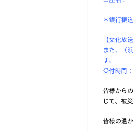
＊銀行振
【文化放
また、（
す。
受付時間：
皆様から
じて、被
皆様の温