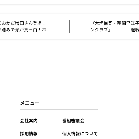
すだおかだ増田さん登場！
『大垣尚司・残間里江
い踏みで頭が真っ白！ホ
ンクラブ』 退職
だった日曜地獄
用すれば…
メニュー
会社案内
番組審議会
採用情報
個人情報について