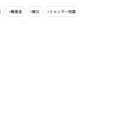
援
義援金
被災
ミャンマー地震