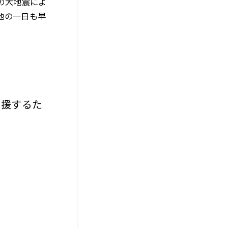
7の大地震によ
地の一日も早
支援するた