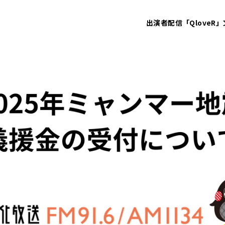
出演者
配信「QloveR」