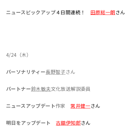
ニュースピックアップ
４日間連続！
田原総一朗
さん
4/24（木）
パーソナリティー
長野智子
さん
パートナー
鈴木敏夫
文化放送解説委員
ニュースアップデート
作家
常井健一
さん
明日をアップデート
古舘伊知郎
さん