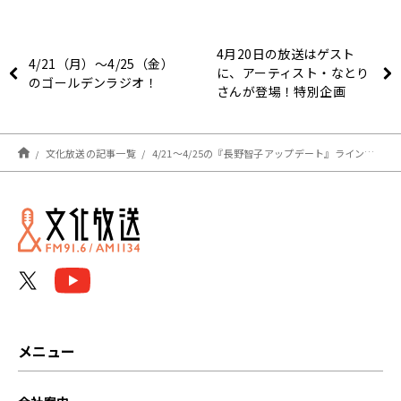
4月20日の放送はゲスト
4/21（月）～4/25（金）
に、アーティスト・なとり
のゴールデンラジオ！
さんが登場！特別企画
「SPEED & なとりゲー
ム！」開催！『アインシュ
タイン・山崎紘菜
文化放送の記事一覧
4/21～4/25の『長野智子アップデート』ラインナップ！！！
Heat&Heart!』
メニュー