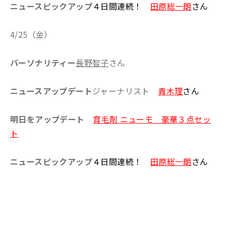
ニュースピックアップ
４日間連続！
田原総一朗
さん
4/25（金）
パーソナリティー
長野智子
さん
ニュースアップデート
ジャーナリスト
青木理
さん
明日をアップデート
育毛剤 ニューモ 豪華３点セッ
ト
ニュースピックアップ
４日間連続！
田原総一朗
さん