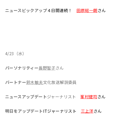
ニュースピックアップ
４日間連続！
田原総一朗
さん
4/23（水）
パーソナリティー
長野智子
さん
パートナー
鈴木敏夫
文化放送解説委員
ニュースアップデート
ジャーナリスト
峯村健司
さん
明日をアップデート
ITジャーナリスト
三上洋
さん