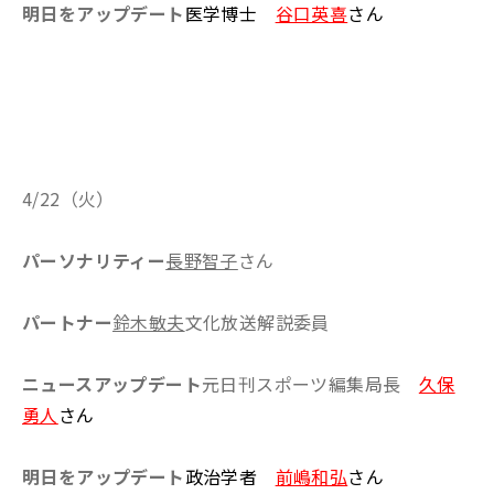
明日をアップデート
医学博士
谷口英喜
さん
4/22（火）
パーソナリティー
長野智子
さん
パートナー
鈴木敏夫
文化放送解説委員
ニュースアップデート
元日刊スポーツ編集局長
久保
勇人
さん
明日をアップデート
政治学者
前嶋和弘
さん