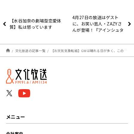
4月27日の放送はゲスト
【水谷加奈の劇場型恋愛体
に、お笑い芸人・ZAZYさ
質】私は怒っています
んが登場！『アインシュタ
イン・山崎紘菜
Heat&Heart!』
文化放送の記事一覧
【お天気気象転結】GWは晴れる日が多く、この夏も暑い！気温と物価、どこまで上がる？
メニュー
会社案内