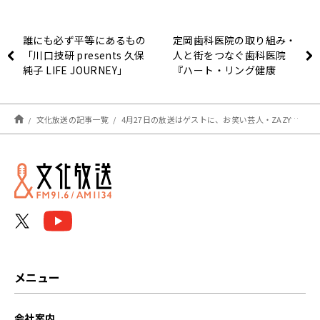
誰にも必ず平等にあるもの
定岡歯科医院の取り組み・
「川口技研 presents 久保
人と街をつなぐ歯科医院
純子 LIFE JOURNEY」
『ハート・リング健康
Radio～認知症と手をつな
ごう〜 』
文化放送の記事一覧
4月27日の放送はゲストに、お笑い芸人・ZAZYさんが登場！特別コーナー「私の見分け方 稲田&ZAZY」『アインシュタイン・山崎紘菜 Heat&Heart!』
メニュー
会社案内