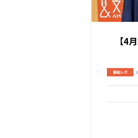
【4
番組レポ
5