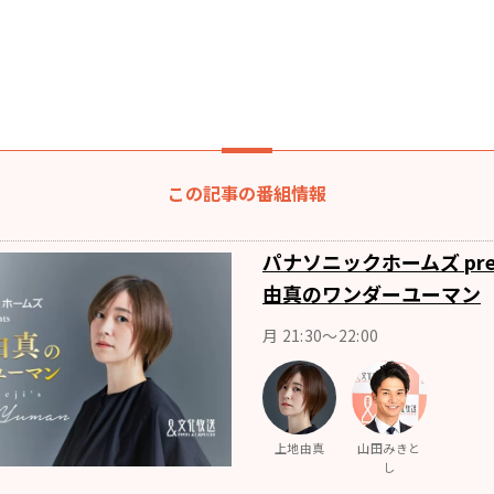
この記事の番組情報
パナソニックホームズ pres
由真のワンダーユーマン
月 21:30～22:00
上地由真
山田みきと
し