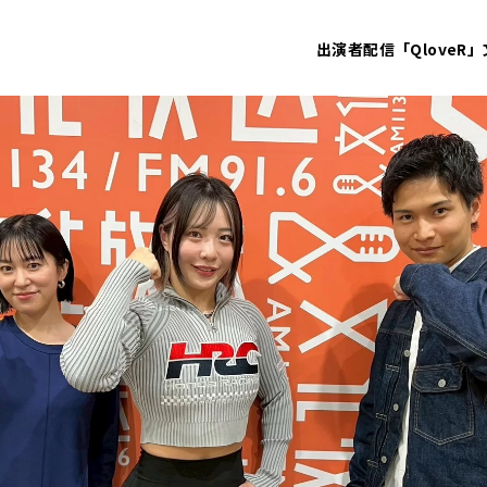
出演者
配信「QloveR」