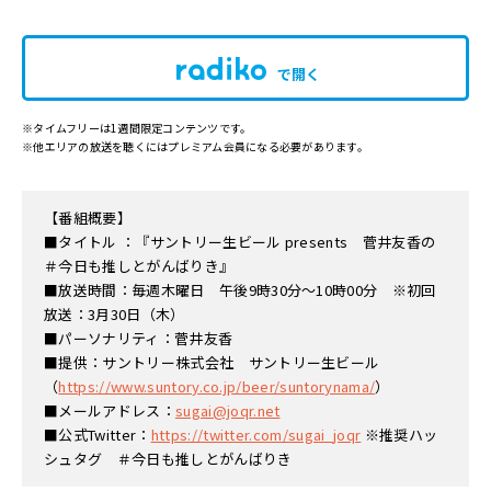
で開く
※タイムフリーは1週間限定コンテンツです。
※他エリアの放送を聴くにはプレミアム会員になる必要があります。
【番組概要】
■タイトル ：『サントリー生ビール presents 菅井友香の
＃今日も推しとがんばりき』
■放送時間：毎週木曜日 午後9時30分～10時00分 ※初回
放送：3月30日（木）
■パーソナリティ：菅井友香
■提供：サントリー株式会社 サントリー生ビール
（
https://www.suntory.co.jp/beer/suntorynama/
）
■メールアドレス：
sugai@joqr.net
■公式Twitter：
https://twitter.com/sugai_joqr
※推奨ハッ
シュタグ ＃今日も推しとがんばりき