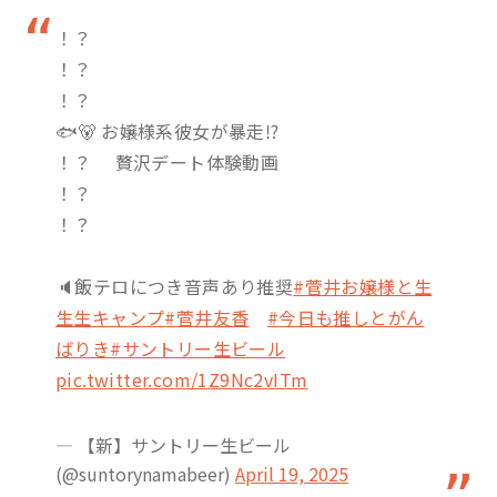
！？
！？
！？
🐟🐻 お嬢様系彼女が暴走⁉️
！？ 贅沢デート体験動画
！？
！？
🔈飯テロにつき音声あり推奨
#菅井お嬢様と生
生生キャンプ
#菅井友香
#今日も推しとがん
ばりき
#サントリー生ビール
pic.twitter.com/1Z9Nc2vITm
— 【新】サントリー生ビール
(@suntorynamabeer)
April 19, 2025