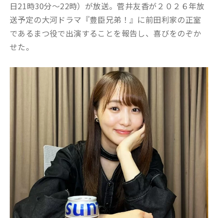
日21時30分～22時）が放送。菅井友香が２０２６年放
送予定の大河ドラマ『豊臣兄弟！』に前田利家の正室
であるまつ役で出演することを報告し、喜びをのぞか
せた。