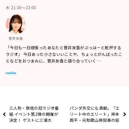
木 21:30～22:00
菅井友香
「今日も一日頑張ったあなたと菅井友香がぷっはーと乾杯する
ラジオ」 今日あった小さないいことや、ちょっとがんばったこ
となどをおつまみに、菅井友香と語り合っていく…
三人称・鉄塔の冠ラジオ番
パンダ外交にも貢献。「エ
組 イベント第2弾の開催が
リート中のエリート」岸本
決定！ ゲストに三浦大
周平・元和歌山県知事の経
知、ドズル＆ぼんじゅうる
歴