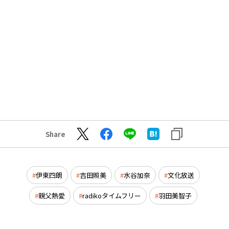
Share
伊東四朗
吉田照美
水谷加奈
文化放送
親父熱愛
radikoタイムフリー
羽田美智子