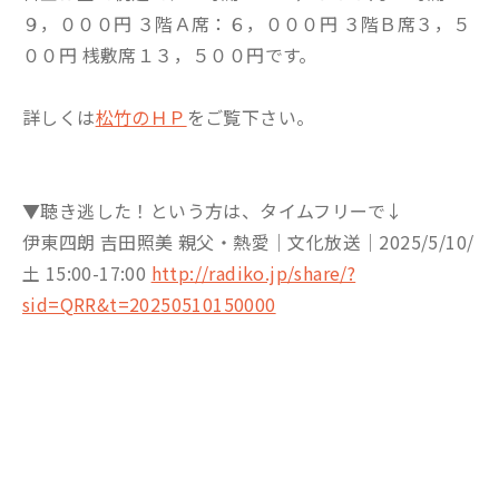
９，０００円 ３階Ａ席：６，０００円 ３階Ｂ席３，５
００円 桟敷席１３，５００円です。
詳しくは
松竹のＨＰ
をご覧下さい。
▼聴き逃した！という方は、タイムフリーで↓
伊東四朗 吉田照美 親父・熱愛│文化放送│2025/5/10/
土 15:00-17:00
http://radiko.jp/share/?
sid=QRR&t=20250510150000