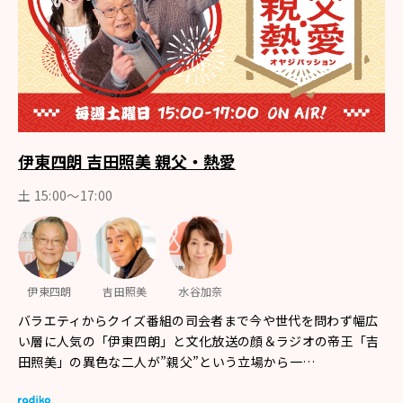
伊東四朗 吉田照美 親父・熱愛
土 15:00～17:00
伊東四朗
吉田照美
水谷加奈
バラエティからクイズ番組の司会者まで今や世代を問わず幅広
い層に人気の「伊東四朗」と文化放送の顔＆ラジオの帝王「吉
田照美」の異色な二人が”親父”という立場から一…