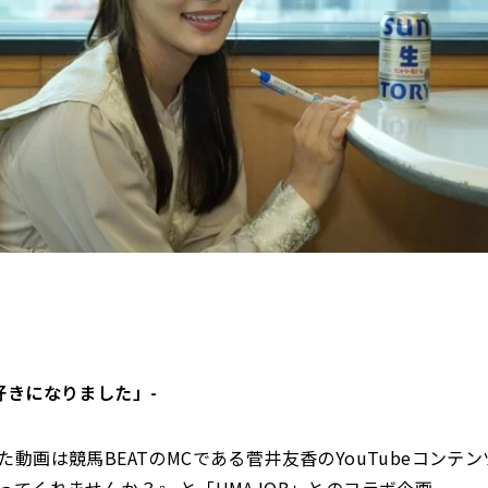
好きになりました」-
動画は競馬BEATのMCである菅井友香のYouTubeコンテン