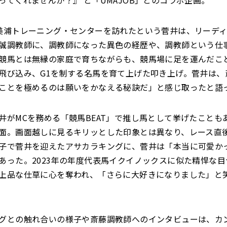
ってくれませんか？』 と「UMAJOB」とのコラボ企画。
美浦トレーニング・センターを訪れたという菅井は、リーデ
誠調教師に、調教師になった異色の経歴や、調教師という仕
競馬とは無縁の家庭で育ちながらも、競馬場に足を運んだこ
飛び込み、G1を制する名馬を育て上げた叩き上げ。菅井は、
ことを極めるのは願いをかなえる秘訣だ」と感じ取ったと語
井がMCを務める「競馬BEAT」で推し馬として挙げたことも
面。画面越しに見るキリッとした印象とは異なり、レース直
子で菅井を迎えたアサカラキングに、菅井は「本当に可愛か
あった。2023年の年度代表馬イクイノックスに似た精悍な
上品な仕草に心を奪われ、「さらに大好きになりました」と
グとの触れ合いの様子や斎藤調教師へのインタビューは、カ