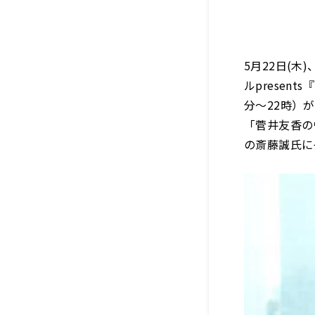
5月22日(
ルpresen
分～22時）
「菅井友香の
の斎藤誠氏に