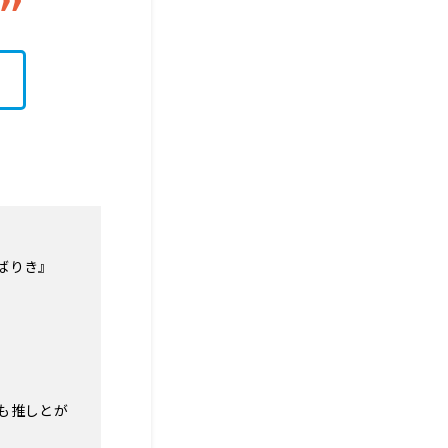
んばりき』
）
も推しとが