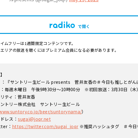
で開く
イムフリーは1週間限定コンテンツです。
他エリアの放送を聴くにはプレミアム会員になる必要があります。
要】
 ：『サントリー生ビール presents 菅井友香の＃今日も推しとが
：毎週木曜日 午後9時30分～10時00分 ※初回放送：3月30日（木
ナリティ：菅井友香
サントリー株式会社 サントリー生ビール
/www.suntory.co.jp/beer/suntorynama/
）
アドレス：
sugai@joqr.net
ter：
https://twitter.com/sugai_joqr
※推奨ハッシュタグ ＃今日