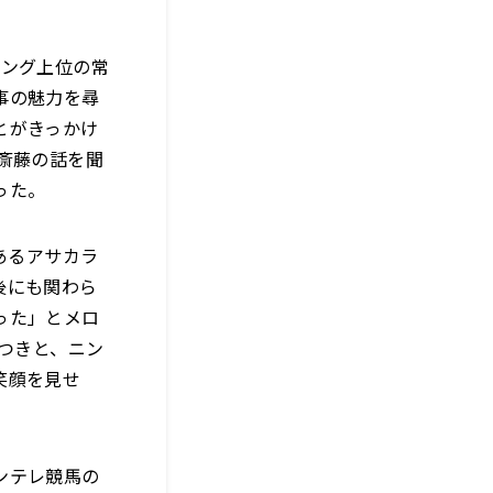
ィング上位の常
事の魅力を尋
とがきっかけ
斎藤の話を聞
った。
あるアサカラ
後にも関わら
った」とメロ
目つきと、ニン
笑顔を見せ
ンテレ競馬の