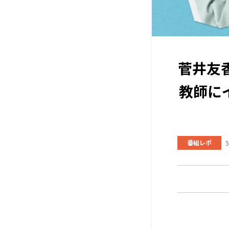
菅井友香
教師に
番組レポ
5