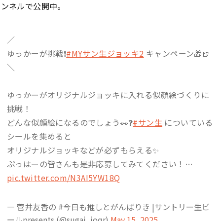
チャンネルで公開中。
／
ゆっかーが挑戦❗️
#MYサン生ジョッキ2
キャンペーン🎁🍺
＼
ゆっかーがオリジナルジョッキに入れる似顔絵づくりに
挑戦！
どんな似顔絵になるのでしょう👀❓
#サン生
についている
シールを集めると
オリジナルジョッキなどが必ずもらえる✨
ぷっはーの皆さんも是非応募してみてください！…
pic.twitter.com/N3AI5YW18Q
— 菅井友香の #今日も推しとがんばりき |サントリー生ビ
ールpresents (@sugai_joqr)
May 15, 2025