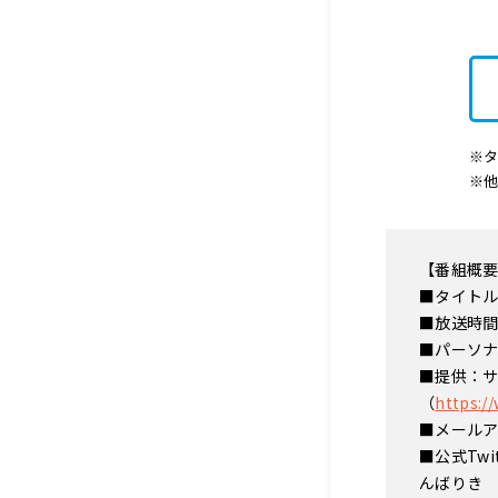
※タ
※
【番組概
■タイトル
■放送時間
■パーソ
■提供：
（
https:/
■メール
■公式Twit
んばりき