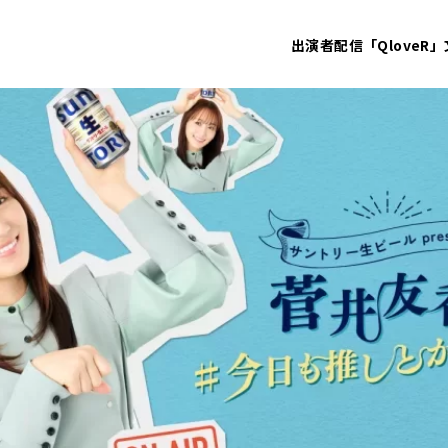
出演者
配信「QloveR」