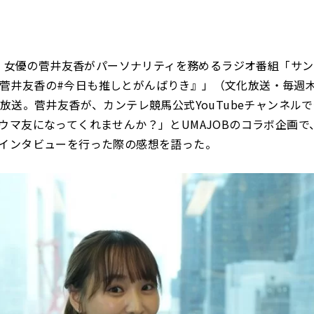
木)、女優の菅井友香がパーソナリティを務めるラジオ番組「サ
ts『菅井友香の#今日も推しとがんばりき』」（文化放送・毎週木
が放送。菅井友香が、カンテレ競馬公式YouTubeチャンネル
ウマ友になってくれませんか？」とUMAJOBのコラボ企画で
インタビューを行った際の感想を語った。