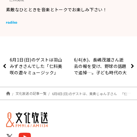
素敵なひとときを音楽とトークでお楽しみ下さい！
6月1日(日)のゲストは羽山
6/4(水)、長嶋茂雄さん逝
みずきさんでした「仁科美
去の報を受け、野球の話題
咲の遊々ミュージック」
で追悼…。子ども時代の大
竹まことさん、フライを捕
球しようとして旗掲揚台の
ポールと激突し気絶！？
文化放送の記事一覧
6月8日(日)のゲストは、美貴じゅん子さん 「仁科美咲の遊々ミュージック」