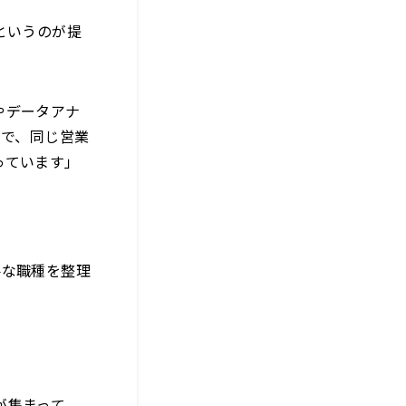
というのが提
やデータアナ
とで、同じ営業
っています」
要な職種を整理
が集まって、