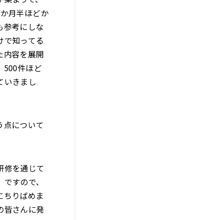
1か月半ほどか
も参考にしな
けで知ってる
た内容を展開
500件ほど
ていきまし
う点について
研修を通じて
。ですので、
にちりばめま
の皆さんに発