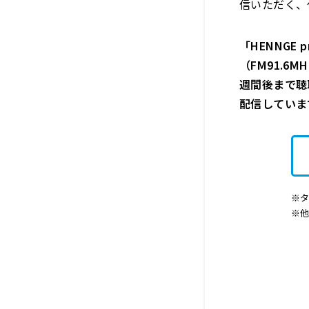
信いただく、
「HENNGE 
（FM91.6M
週間後まで聴
配信していま
※タ
※