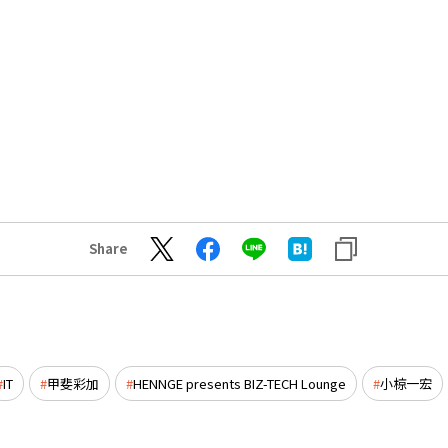
Share
IT
甲斐彩加
HENNGE presents BIZ-TECH Lounge
小椋一宏