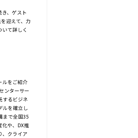
引き続き、ゲスト
氏を迎えて、力
ついて詳しく
ールをご紹介
ルセンターサー
託するビジネ
デルを確立し
縄まで全国35
化や、DX推
り、クライア