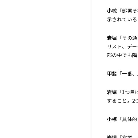
小椋
「部署そ
示されている
岩堀
「その通
リスト、デー
部の中でも隣
甲斐
「一番、
岩堀
「1つ目
すること。2
小椋
「具体的
岩堀
「営業、