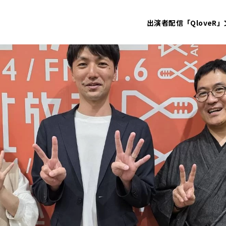
出演者
配信「QloveR」