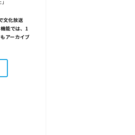
た」
分まで文化放送
リー機能では、1
でもアーカイブ