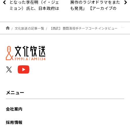
となった李在明（イ・ジェ
房作のラジオドラマをまた
ミョン）氏と、日本政府は
も発見」 【アーカイブの
どう付き合うべきか？
森 探訪記#47】
文化放送の記事一覧
【西武】豊田清投手チーフコーチインタビュー 復活を期す髙橋光成に「もう一度初心にかえってやってくれ」
メニュー
会社案内
採用情報