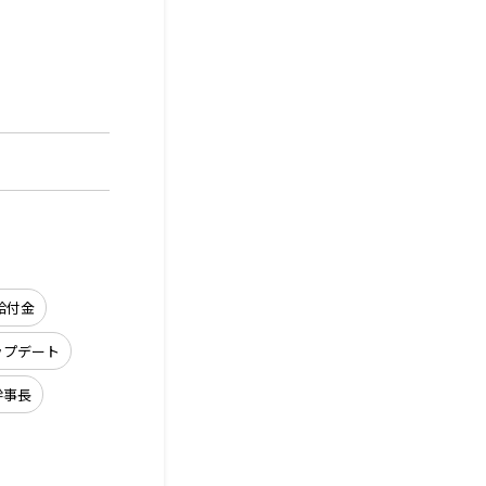
給付金
ップデート
幹事長