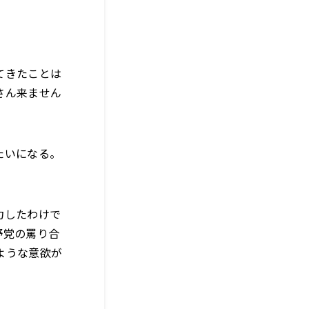
てきたことは
さん来ません
たいになる。
力したわけで
野党の罵り合
ような意欲が