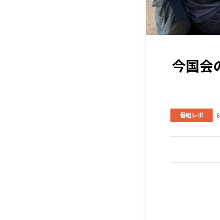
今国会
番組レポ
6