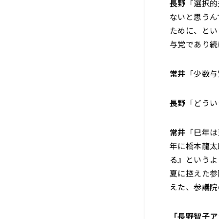
長野
「選択的
ないと思うん
ために、とい
与党であり続
常井
「少数与
長野
「どうい
常井
「巳年は
年に橋本龍太
る』というよ
夏に控えた参
えた、参議院
「長野智子ア