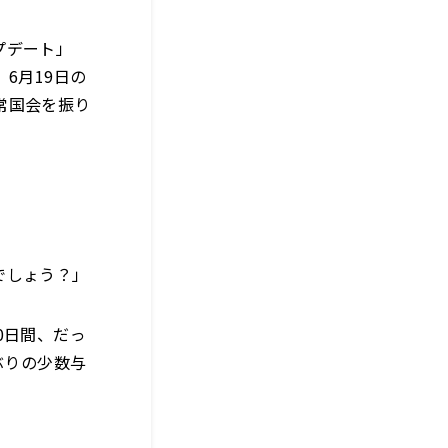
プデート」
、6月19日の
常国会を振り
でしょう？」
0日間、だっ
ぶりの少数与