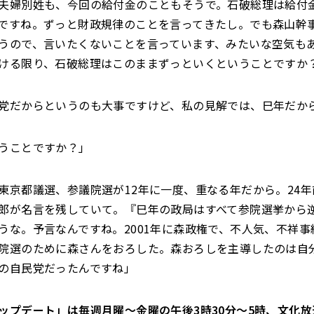
夫婦別姓も、今回の給付金のこともそうで。石破総理は給付
ですね。ずっと財政規律のことを言ってきたし。でも森山幹
うので、言いたくないことを言っています、みたいな空気も
ける限り、石破総理はこのままずっといくということですか
党だからというのも大事ですけど、私の見解では、巳年だか
うことですか？」
東京都議選、参議院選が12年に一度、重なる年だから。24
郎が名言を残していて。『巳年の政局はすべて参院選挙から
うな。予言なんですね。2001年に森政権で、不人気、不祥事
院選のために森さんをおろした。森おろしを主導したのは自
の自民党だったんですね」
ップデート」は毎週月曜～金曜の午後3時30分～5時、文化放