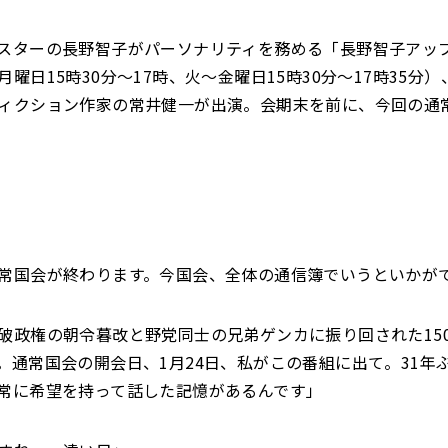
スターの長野智子がパーソナリティを務める「長野智子アッ
曜日15時30分～17時、火～金曜日15時30分～17時35分）
ィクション作家の常井健一が出演。会期末を前に、今回の通
常国会が終わります。今国会、全体の通信簿でいうといかが
破政権の朝令暮改と野党同士の兄弟ゲンカに振り回された15
。通常国会の開会日、1月24日、私がこの番組に出て。31年
常に希望を持って話した記憶があるんです」