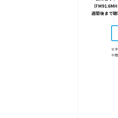
（FM91.6M
週間
後まで聴
※タ
※