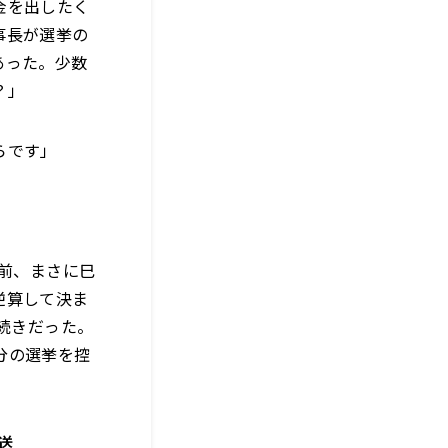
金を出したく
事長が選挙の
あった。少数
？」
らです」
年前、まさに巳
逆算して決ま
続きだった。
分の選挙を控
送