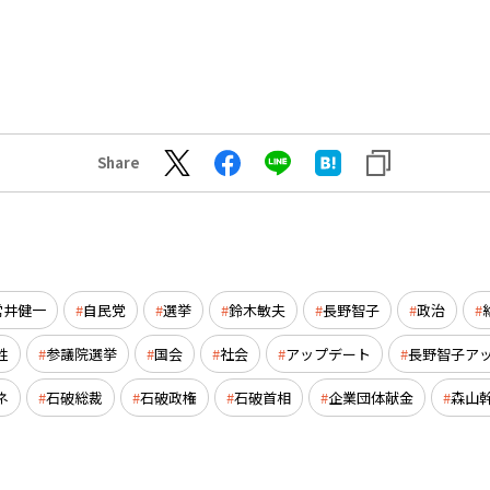
Share
常井健一
自民党
選挙
鈴木敏夫
長野智子
政治
姓
参議院選挙
国会
社会
アップデート
長野智子ア
ネ
石破総裁
石破政権
石破首相
企業団体献金
森山