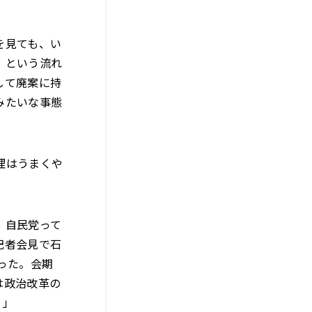
を見ても、い
、という流れ
して廃案に持
みたいな事態
理はうまくや
。自民党って
記者会見で石
った。会期
は政治改革の
う」