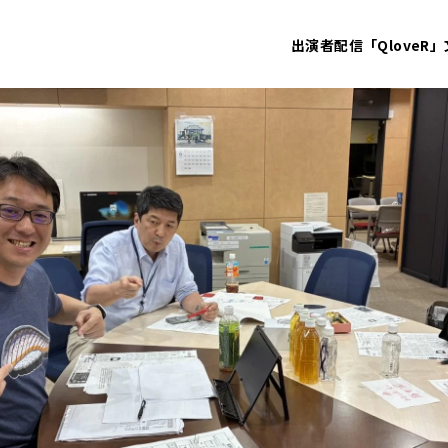
出演者
配信「QloveR」