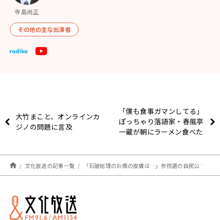
寺島尚正
その他の主な出演者
「僕も食事ガマンしてる」
大竹まこと、オンラインカ
ぽっちゃり落語家・春風亭
ジノの問題に言及
一蔵が朝にラーメン食べた
言い訳は？
文化放送の記事一覧
「石破総理のお顔の皮膚は…」参院選の自民公約 経済の専門家とアナ意見交わす