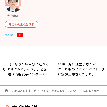
寺島尚正
その他の主な出演者
【「なりたい自分に近づく
6/30（月）江里子さんが
ための6ステップ」】赤荻
作ったものとは？！ゲスト
瞳（渋谷女子インターナシ
は安藤玉恵さんでした。
ョナルスクール校長）【田
村淳のNewsCLUB 2025年
6月28日後半】
文化放送の記事一覧
「多摩川を渡るとセーフみたい」中国の日本産水産物輸入再開をコメンテータが解説