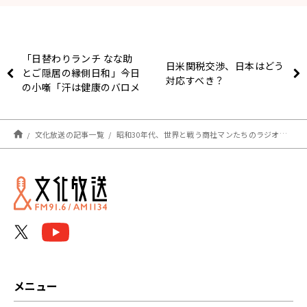
「日替わりランチ なな助
日米関税交渉、日本はどう
とご隠居の縁側日和」今日
対応すべき？
の小噺「汗は健康のバロメ
ーター！」
文化放送の記事一覧
昭和30年代、世界と戦う商社マンたちのラジオドラマ！【アーカイブの森 探訪記#52】
メニュー