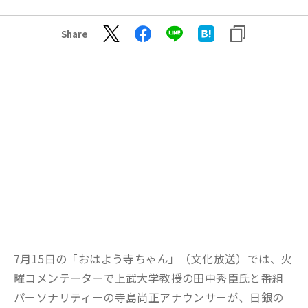
Share
7
月
15
日の「おはよう寺ちゃん」（文化放送）では、火
曜コメンテーターで上武大学教授の田中秀臣氏
と
番組
パーソナリティーの寺島尚正アナウンサー
が、
日銀の