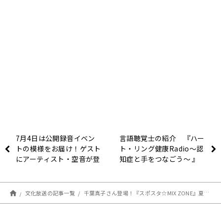
7月4日は公開録音イベン
言語聴覚士の紹介 『ハー
トの模様をお届け！ゲスト
ト・リング健康Radio～認
にアーティスト・空音が登
知症と手をつなごう〜 』
場！『アインシュタイン・
山崎紘菜 Heat & Heart!』
文化放送の記事一覧
千葉真子さん登場！『スポスタ☆MIX ZONE』夏到来！ランニングと熱中症対策！！