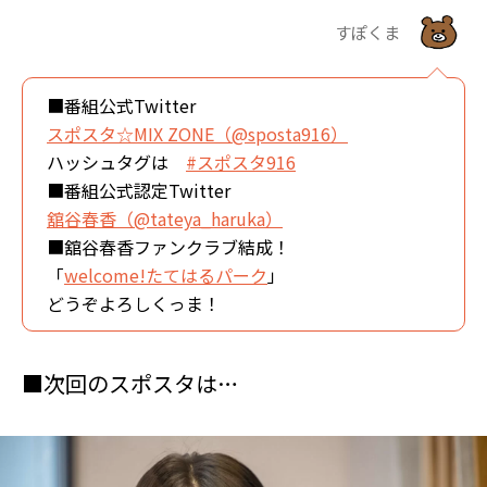
すぽくま
■番組公式Twitter
スポスタ☆MIX ZONE（@sposta916）
ハッシュタグは
#スポスタ916
■番組公式認定Twitter
舘谷春香（@tateya_haruka）
■舘谷春香ファンクラブ結成！
「
welcome!たてはるパーク
」
どうぞよろしくっま！
■次回のスポスタは…