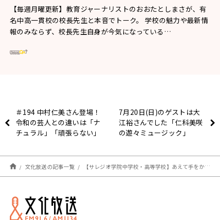
【毎週月曜更新】教育ジャーナリストのおおたとしまさが、有
名中高一貫校の校長先生と本音でトーク。 学校の魅力や最新情
報のみならず、校長先生自身が今気になっている…
＃194 中村仁美さん登場！
7月20日(日)のゲストは大
令和の芸人との違いは「ナ
江裕さんでした「仁科美咲
チュラル」「頑張らない」
の遊々ミュージック」
だった日曜地獄
文化放送の記事一覧
【サレジオ学院中学校・高等学校】あえて手をかけず、失敗しても大丈夫と伝え続けることが大切 鳥越 政晴 校長先生