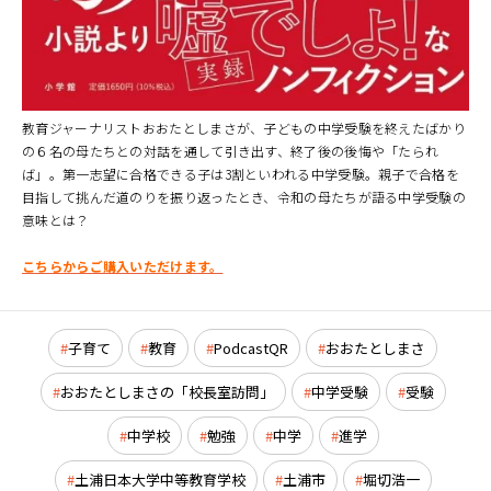
教育ジャーナリストおおたとしまさが、子どもの中学受験を終えたばかり
の６名の母たちとの対話を通して引き出す、終了後の後悔や「たられ
ば」。第一志望に合格できる子は3割といわれる中学受験。親子で合格を
目指して挑んだ道のりを振り返ったとき、令和の母たちが語る中学受験の
意味とは？
こちらからご購入いただけます。
子育て
教育
PodcastQR
おおたとしまさ
おおたとしまさの「校長室訪問」
中学受験
受験
中学校
勉強
中学
進学
土浦日本大学中等教育学校
土浦市
堀切浩一