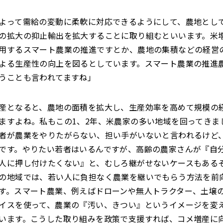
よって需給の変動に柔軟に対応できるようにして、農地とし
の拡大の抑止輸出を拡大することに取り組むといいます。米
用するスマート農業の推進ですとか、農地の集積などの経営
よる生産性の向上を図るとしています。スマート農業の推進
うことも言われてますね」
産となると、農地の面積を拡大し、生産効率を高めて規模の
ますよね。私もこの1、2年、米農家の多い地域を回ってきま
者が農業をやりたがらない、担い手がいないと言われるけど
です。やりたい若者はいるんですが、高齢の農家さんが『自
人に押し付けたくない』と、むしろ継がせないケースもある
の地域では、若い人に負担なく農業を継いでもらう方法を前
す。スマート農業、例えばドローンや無人トラクター、土壌
イスを使って、農業の『汚い、きつい』というイメージを変
います。こうした取り組みを政策で支援すれば、コメ増産に