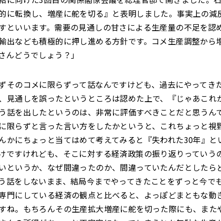
的に転換し、増産に舵を切る』と表明しました。事実上の減
すといいます。需要の見通しの甘さによる生産量の不足を認
輸出なども積極的に押し進める方針です。コメ生産調整から
さんどうでしょう？」
ずそのコメに限らずって話なんですけども、過去にやってき
、見通しを誤ったというところは認めた上で、『じゃあこれ
う話を出したというのは、非常に評価すべきことだと思うん
に限らずと言った言い方をしたかというと、これちょっと視
んかにちょっと当てはめて考えてみると『失われた30年』と
けですけれども、そこに対する経済政策の振り返りっていう
いというか、なぜ間違ったのか、間違っていたんだとしたら
う話をしないまま、結局今までやってきたことをずっと今で
専門にしている経済の観点と比べると、よっぽどまともな動
すね。もちろんその生産拡大増産に舵を切った際にも、また