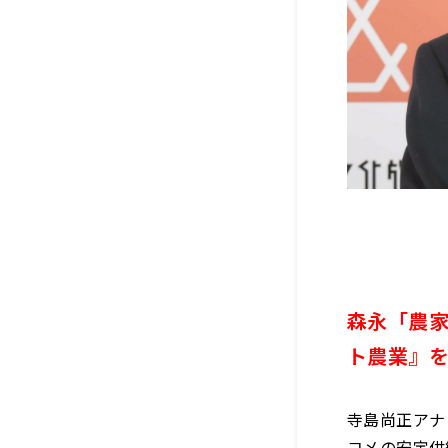
森永「農
ト農業』
寺島尚正アナ
コメの安定供