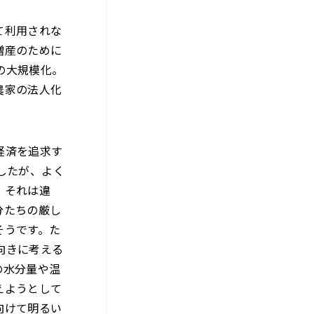
て利用されな
増産のために
の大規模化。
農家の法人化
経済を追求す
したが、よく
、それは違
分たちの厳し
そうです。た
向きに考える
の水分量や温
えようとして
向けて明るい