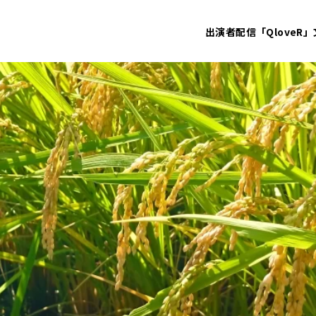
出演者
配信「QloveR」