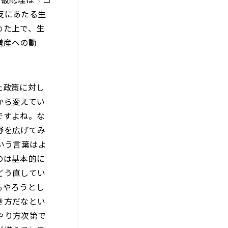
反にあたる生
めた上で、生
増産への動
た政策に対し
から変えてい
ですよね。な
野を広げてみ
いう言葉はよ
のは基本的に
どう直してい
もやろうとし
き方だなとい
やり方次第で