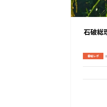
石破総
番組レポ
8