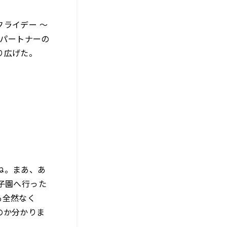
ライデー ～
、パートナーの
り広げた。
ね。まあ、あ
子園へ行った
も全然なく
のか分かりま