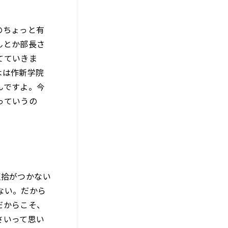
のちょっと有
んとか部長さ
てていきま
木は作新学院
んですよ。今
っていうの
収拾がつかない
ない。だから
だからこそ、
さいって思い