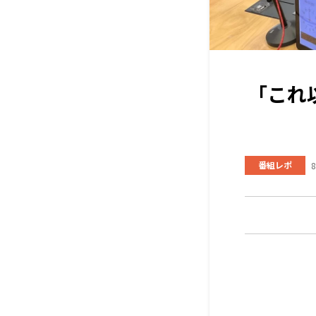
「これ
番組レポ
8