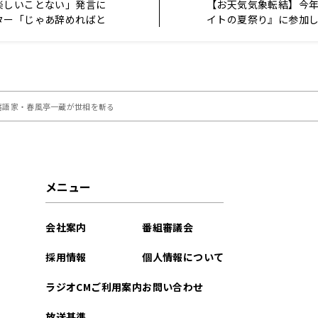
楽しいことない」発言に
【お天気気象転結】今
ター「じゃあ辞めればと
イトの夏祭り』に参加
うがない」
落語家・春風亭一蔵が世相を斬る
メニュー
会社案内
番組審議会
採用情報
個人情報について
ラジオCMご利用案内
お問い合わせ
放送基準