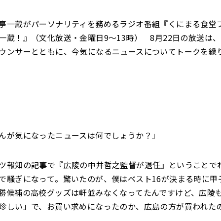
亭一蔵がパーソナリティを務めるラジオ番組『くにまる食堂フ
一蔵！』（文化放送・金曜日9〜13時） 8月22日の放送は
ウンサーとともに、今気になるニュースについてトークを繰
んが気になったニュースは何でしょうか？」
ツ報知の記事で『広陵の中井哲之監督が退任』ということで
で騒ぎになって。驚いたのが、僕はベスト16が決まる時に甲
勝候補の高校グッズは軒並みなくなってたんですけど、広陵
珍しい」で、お買い求めになったのか、広島の方が買われた