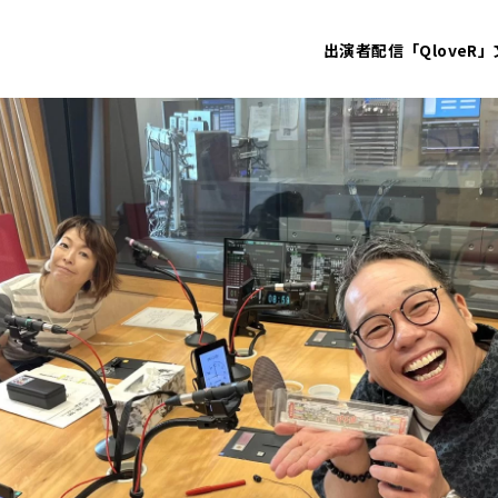
出演者
配信「QloveR」