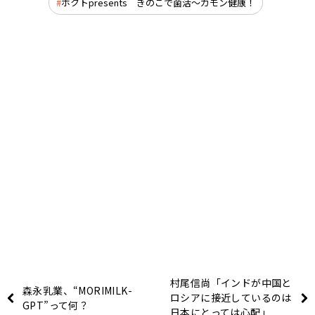
ホクトpresents きのこで菌活～カモン健康！
村尾信尚「インドが中国と
森永乳業、“MORIMILK-
ロシアに接近しているのは
GPT”って何？
日本にとっては心配」