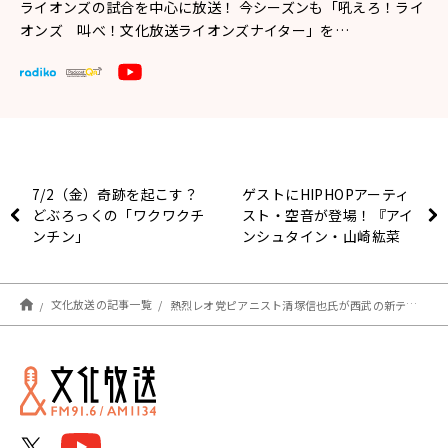
ライオンズの試合を中心に放送！ 今シーズンも「吼えろ！ライ
オンズ 叫べ！文化放送ライオンズナイター」を…
7/2（金）奇跡を起こす？
ゲストにHIPHOPアーティ
どぶろっくの「ワクワクチ
スト・空音が登場！『アイ
ンチン」
ンシュタイン・山崎紘菜
Heat & Heart!』公開録音
イベント
文化放送の記事一覧
熱烈レオ党ピアニスト清塚信也氏が西武の新テーマ曲制作！始球式＆生演奏も(ライオンズナイター)